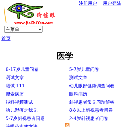
注册用户
用户登陆
Jump to navigation
U
s
首页
e
你
r
医学
在
m
8-17岁儿童问卷
5-7岁儿童问卷
这
测试文章
测试文章
e
测试 111
幼儿眼部健康调查问卷
里
搜索病历
眼科病历
n
眼科视频测试
斜视患者常见问题解答
u
幼儿湿疹之我见
8岁以上斜视患者问卷
5-7岁斜视患者问卷
2-4岁斜视患者问卷
滴眼药水的方法