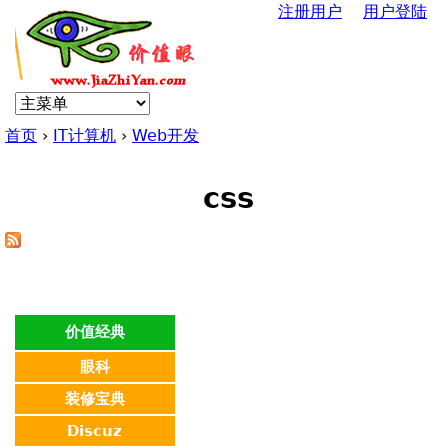
注册用户
用户登陆
Jump to navigation
U
s
首页
›
IT计算机
›
Web开发
e
你
r
css
在
m
这
e
里
n
价值经典
眼科
u
装修宝典
Discuz