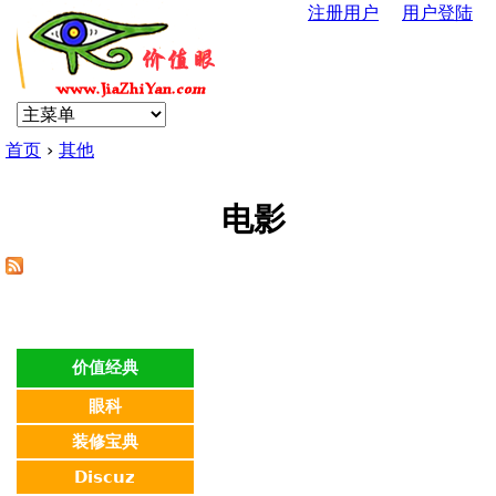
注册用户
用户登陆
Jump to navigation
U
s
首页
›
其他
e
你
r
电影
在
m
这
e
里
n
价值经典
眼科
u
装修宝典
Discuz