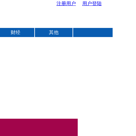
注册用户
用户登陆
U
s
财经
其他
e
r
m
e
n
u