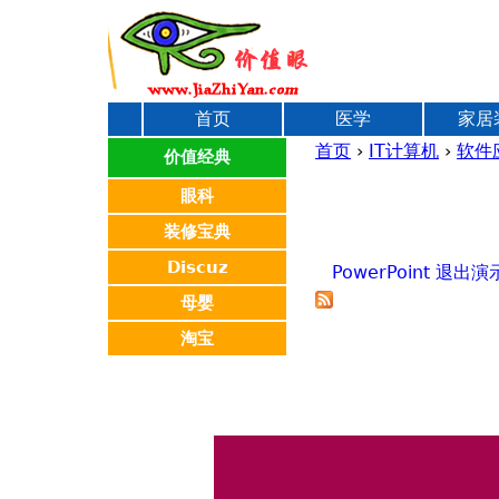
首页
医学
家居
首页
›
IT计算机
›
软件
价值经典
你
眼科
装修宝典
在
Discuz
PowerPoint 退出
这
母婴
淘宝
里