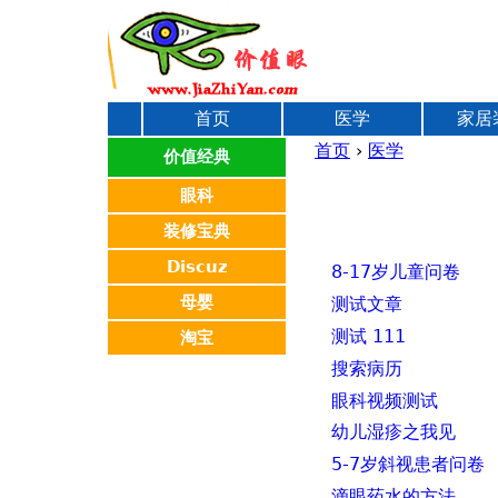
首页
医学
家居
首页
›
医学
价值经典
你
眼科
装修宝典
在
Discuz
8-17岁儿童问卷
这
母婴
测试文章
测试 111
淘宝
里
搜索病历
眼科视频测试
幼儿湿疹之我见
5-7岁斜视患者问卷
滴眼药水的方法