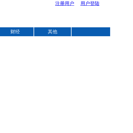
注册用户
用户登陆
U
s
财经
其他
e
r
m
e
n
u