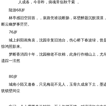
人成各，今非昨，病魂常似秋千索 ，
陆游68岁
林亭感旧空回首，，泉路凭谁说断肠，坏壁醉题沉默漠漠
断云幽梦事茫茫。
76岁
城上斜阳画角哀，沈园非复旧池台，伤心桥下春波绿，曾
惊鸿照影来。
梦断香消四十年，沈园柳老不吹棉，此身行作稽山上，尤
遗踪一泫然
80岁
城南小陌又逢春，只见梅花不见人，玉骨久成泉下土，墨
犹锁壁间尘